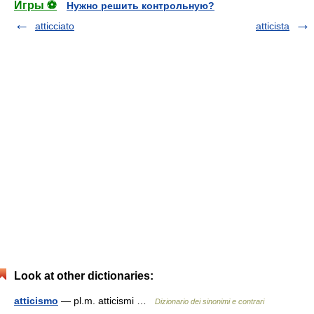
Игры ⚽
Нужно решить контрольную?
atticciato
atticista
Look at other dictionaries:
atticismo
— pl.m. atticismi …
Dizionario dei sinonimi e contrari