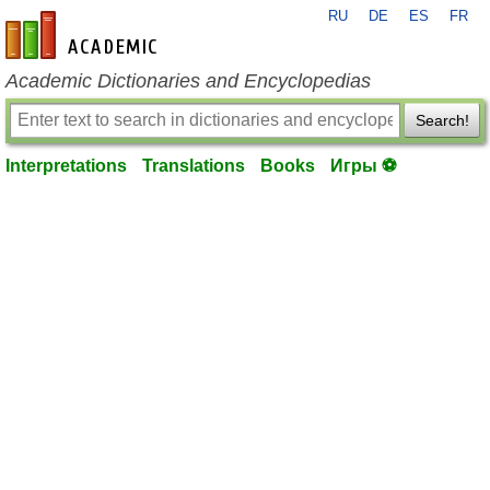
RU
DE
ES
FR
en-academic.com
Academic Dictionaries and Encyclopedias
Search!
Interpretations
Translations
Books
Игры ⚽