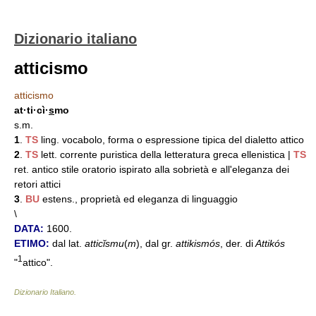
Dizionario italiano
atticismo
atticismo
at·ti·cì·
s
mo
s.m.
1
.
TS
ling. vocabolo, forma o espressione tipica del dialetto attico
2
.
TS
lett. corrente puristica della letteratura greca ellenistica |
TS
ret. antico stile oratorio ispirato alla sobrietà e all'eleganza dei
retori attici
3
.
BU
estens., proprietà ed eleganza di linguaggio
\
DATA:
1600.
ETIMO:
dal lat.
atticĭsmu
(
m
), dal gr.
attikismós
, der. di
Attikós
1
"
attico".
Dizionario Italiano
.