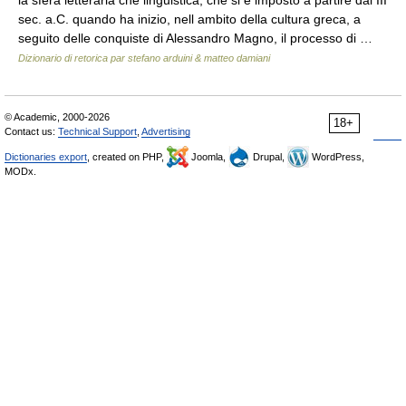
sec. a.C. quando ha inizio, nell am­bito della cultura greca, a
seguito delle conquiste di Alessandro Magno, il processo di …
Dizionario di retorica par stefano arduini & matteo damiani
© Academic, 2000-2026
18+
Contact us:
Technical Support
,
Advertising
Dictionaries export
, created on PHP,
Joomla,
Drupal,
WordPress,
MODx.