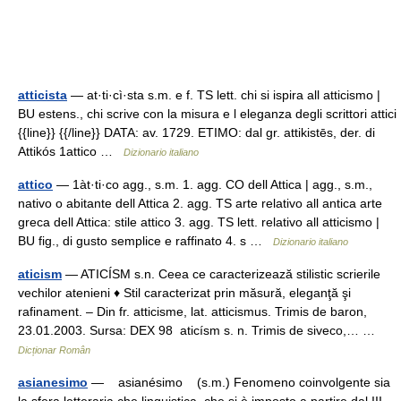
atticista
— at·ti·cì·sta s.m. e f. TS lett. chi si ispira all atticismo |
BU estens., chi scrive con la misura e l eleganza degli scrittori attici
{{line}} {{/line}} DATA: av. 1729. ETIMO: dal gr. attikistēs, der. di
Attikós 1attico …
Dizionario italiano
attico
— 1àt·ti·co agg., s.m. 1. agg. CO dell Attica | agg., s.m.,
nativo o abitante dell Attica 2. agg. TS arte relativo all antica arte
greca dell Attica: stile attico 3. agg. TS lett. relativo all atticismo |
BU fig., di gusto semplice e raffinato 4. s …
Dizionario italiano
aticism
— ATICÍSM s.n. Ceea ce caracterizează stilistic scrierile
vechilor atenieni ♦ Stil caracterizat prin măsură, eleganţă şi
rafinament. – Din fr. atticisme, lat. atticismus. Trimis de baron,
23.01.2003. Sursa: DEX 98 aticísm s. n. Trimis de siveco,… …
Dicționar Român
asianesimo
— asianésimo (s.m.) Fenomeno coinvolgente sia
la sfera letteraria che linguisti­ca, che si è imposto a partire dal III