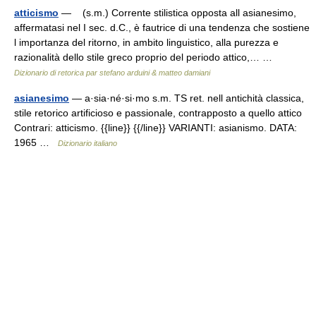
atticismo
— (s.m.) Corrente stilistica opposta all asianesimo,
affermatasi nel I sec. d.C., è fautrice di una tendenza che sostiene
l importanza del ritorno, in ambito linguistico, alla purezza e
razionalità dello stile greco proprio del periodo attico,… …
Dizionario di retorica par stefano arduini & matteo damiani
asianesimo
— a·sia·né·si·mo s.m. TS ret. nell antichità classica,
stile retorico artificioso e passionale, contrapposto a quello attico
Contrari: atticismo. {{line}} {{/line}} VARIANTI: asianismo. DATA:
1965 …
Dizionario italiano